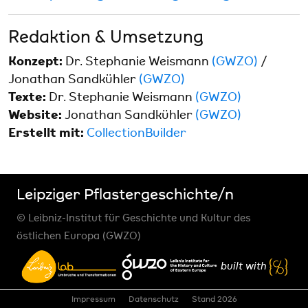
Redaktion & Umsetzung
Konzept:
Dr. Stephanie Weismann
(GWZO)
/
Jonathan Sandkühler
(GWZO)
Texte:
Dr. Stephanie Weismann
(GWZO)
Website:
Jonathan Sandkühler
(GWZO)
Erstellt mit:
CollectionBuilder
Leipziger Pflastergeschichte/n
© Leibniz-Institut für Geschichte und Kultur des
östlichen Europa (GWZO)
built with
Impressum
Datenschutz
Stand 2026